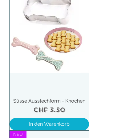
Süsse Ausstechform - Knochen
Preis
CHF 3.50
In den Warenkorb
NEU