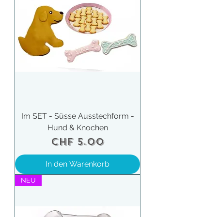
Im SET - Süsse Ausstechform -
Hund & Knochen
Preis
CHF 5.00
In den Warenkorb
NEU