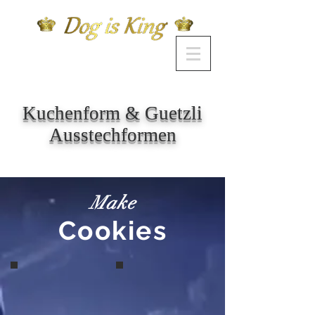
Kuchenform & Guetzli
Ausstechformen
Make
Cookies
Knochen
Pfotenabdruck Silikon Cookie Kuche