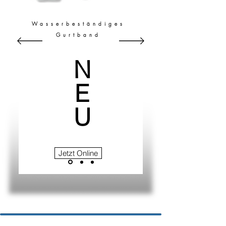
Wasserbeständiges
Gurtband
N
E
U
Jetzt Online