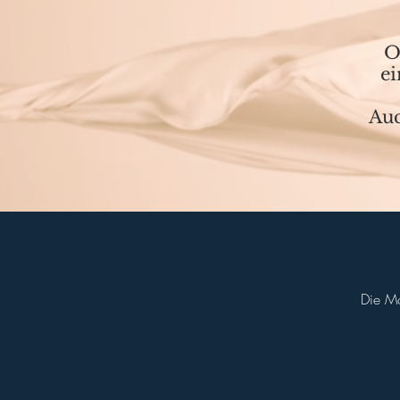
O
ei
Auc
Die Mo