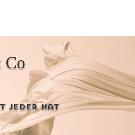
& Co
t jeder hat