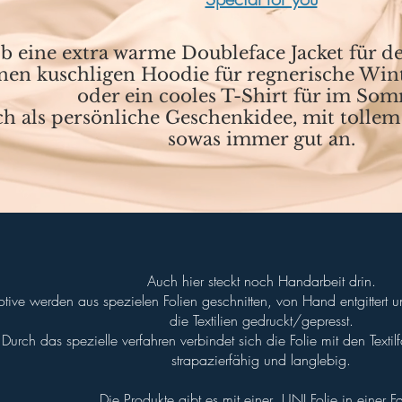
b eine extra warme Doubleface Jacket für d
nen kuschligen Hoodie für regnerische Win
oder ein cooles T-Shirt für im So
h als persönliche Geschenkidee, mit tolle
sowas immer gut an.
Auch hier steckt noch Handarbeit drin.
tive werden aus spezielen Folien geschnitten, von Hand entgittert un
die Textilien gedruckt/gepresst.
Durch das spezielle verfahren verbindet sich die Folie mit den Textilf
strapazierfähig und langlebig.
Die Produkte gibt es mit einer UNI Folie in einer F