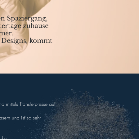
en Spaziergang,
tertage zuhause
mmer.
m Designs, kommt
d mittels Transferpresse auf
asern und ist so sehr
arbe