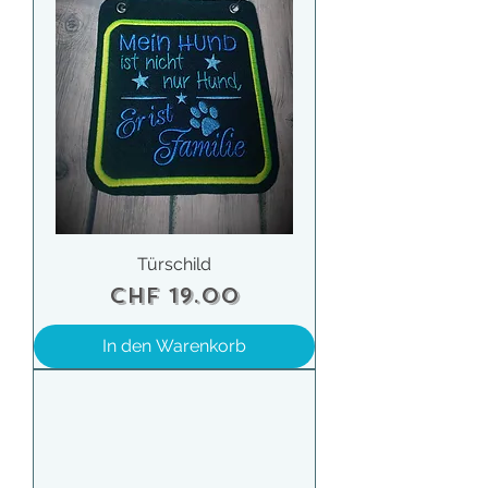
Türschild
Preis
CHF 19.00
In den Warenkorb