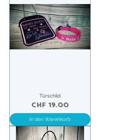
Türschild
Preis
CHF 19.00
In den Warenkorb