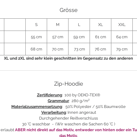
Grösse
S
M
L
XL
XXL
55 cm
57 cm
59 cm
61 cm
64 cm
68 cm
70 cm
73 cm
76 cm
79 cm
XL und 2XL sind sehr klein geschnitten im Gegensatz zu den anderen
Zip-Hoodie
Zertifizierung
: 100 by OEKO-TEX®
Grammatur
:
280 g/m²
Materialzusammensetzung
: 50% Polyester / 50% Baumwolle
Verarbeitung
: Innen angeraut
Durchgehender Reißverschluss
30 °C waschbar - (Wir waschen die Sachen 60 °C )
 erlaubt
ABER nicht direkt auf das Motiv, entweder von hinten oder ein T
das Motiv.