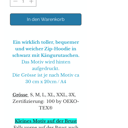
In den Warenkorb
Ein wirklich toller, bequemer
und weicher Zip-Hoodie in
schwarz mit Kängurutaschen.
Das Motiv wird hinten
aufgedruckt.
Die Grösse ist je nach Motiv ca
30 cm x 20cm / A4
Grösse
S, M, L, XL, XXL, 3X,
Zertifizierung: 100 by OEKO-
TEX®
Kleines Motiv auf der Brust
Falls vorne auf der Brust auch