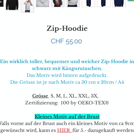
Zip-Hoodie
Preis
CHF 55.00
Ein wirklich toller, bequemer und weicher Zip-Hoodie i
schwarz mit Kängurutaschen.
Das Motiv wird hinten aufgedruckt.
Die Grösse ist je nach Motiv ca 30 cm x 20cm / A4
Grösse
S, M, L, XL, XXL, 3X,
Zertifizierung: 100 by OEKO-TEX®
Kleines Motiv auf der Brust
Falls vorne auf der Brust auch ein kleines Motiv von ca 9c
gewünscht wird, kann e
s
HIER
für 5.- dazugekauft werden