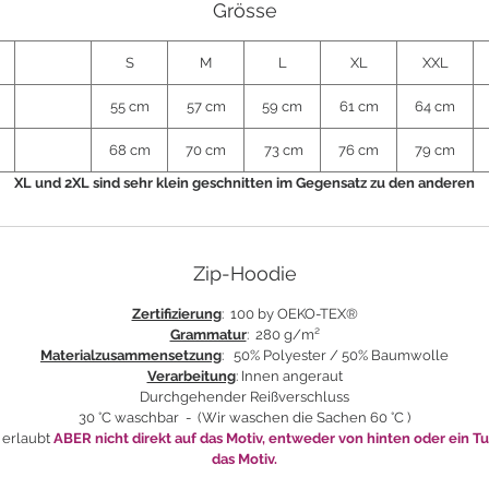
Grösse
S
M
L
XL
XXL
55 cm
57 cm
59 cm
61 cm
64 cm
68 cm
70 cm
73 cm
76 cm
79 cm
XL und 2XL sind sehr klein geschnitten im Gegensatz zu den anderen
Zip-Hoodie
Zertifizierung
: 100 by OEKO-TEX®
Grammatur
:
280 g/m²
Materialzusammensetzung
: 50% Polyester / 50% Baumwolle
Verarbeitung
: Innen angeraut
Durchgehender Reißverschluss
30 °C waschbar - (Wir waschen die Sachen 60 °C )
 erlaubt
ABER nicht direkt auf das Motiv, entweder von hinten oder ein T
das Motiv.