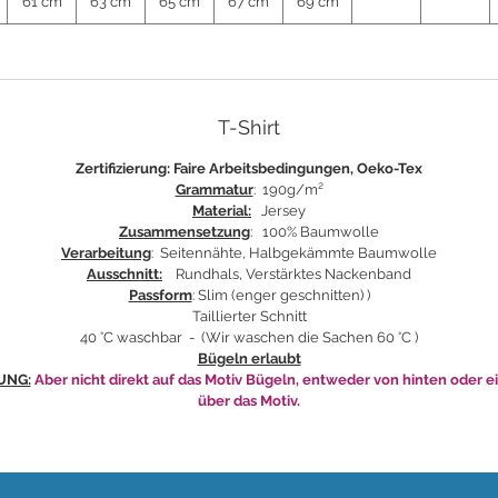
61 cm
63 cm
65 cm
67 cm
69 cm
T-Shirt
Zertifizierung: Faire Arbeitsbedingungen, Oeko-Tex
Grammatur
: 190g/m²
Material:
Jersey
Zusammensetzung
: 100% Baumwolle
Verarbeitung
: Seitennähte, Halbgekämmte Baumwolle
Ausschnitt:
Rundhals, Verstärktes Nackenband
Passform
: Slim (enger geschnitten) )
Taillierter Schnitt
40 °C waschbar - (Wir waschen die Sachen 60 °C )
Bügeln erlaubt
UNG:
Aber nicht direkt auf das Motiv Bügeln, entweder von hinten oder e
über das Motiv.