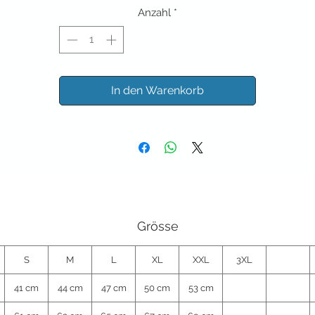
Anzahl
*
In den Warenkorb
Grösse
S
M
L
XL
XXL
3XL
41 cm
44 cm
47 cm
50 cm
53 cm