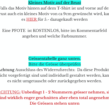
Kleines Motiv auf der Brust
Falls das Motiv hinten auf dem T-Shirt ist und vorne auf de
rust auch ein kleines Motiv von ca 9cm gewünscht wird, ka
e
s
HIER
für 5.- dazugekauft werden
Eine PFOTE ist KOSTENLOS, bitte im Kommentarfeld
angeben und welche Farbnummer.
Grössentabelle ganz unten.
Bitte die Grösse überprüfen
Achtung
Ausschluss des Widerrufsrechts: Da diese Produk
icht vorgefertigt sind und individuell gestaltet werden, ka
es nicht umgetauscht oder zurückgegeben werden.
ACHTUNG
:
Unbedingt 1 - 2 Nummern grösser nehmen, s
sind wirklich enger geschnitten aber eben total angenehm
Die Grössen stehen unten