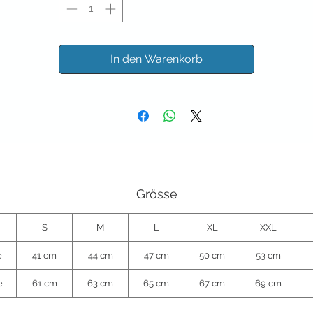
In den Warenkorb
Grösse
S
M
L
XL
XXL
e
41 cm
44 cm
47 cm
50 cm
53 cm
e
61 cm
63 cm
65 cm
67 cm
69 cm