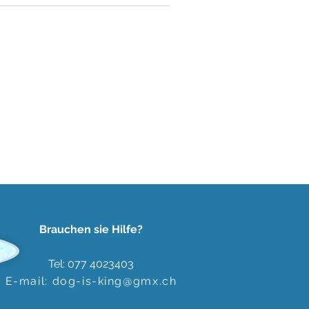
Brauchen sie Hilfe?
Tel: 077 4023403
E-mail:
dog-is-king@gmx.ch