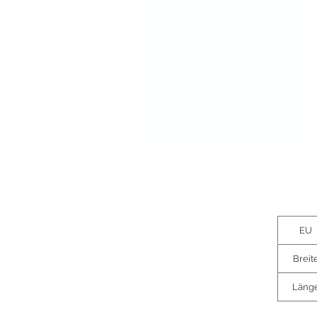
EU
Breit
Läng