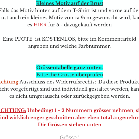
Kleines Motiv auf der Brust
Falls das Motiv hinten auf dem T-Shirt ist und vorne auf de
rust auch ein kleines Motiv von ca 9cm gewünscht wird, ka
e
s
HIER
für 5.- dazugekauft werden
Eine PFOTE ist KOSTENLOS, bitte im Kommentarfeld
angeben und welche Farbnummer.
Grössentabelle ganz unten.
Bitte die Grösse überprüfen
Achtung
Ausschluss des Widerrufsrechts: Da diese Produk
icht vorgefertigt sind und individuell gestaltet werden, ka
es nicht umgetauscht oder zurückgegeben werden.
ACHTUNG:
Unbedingt 1 - 2 Nummern grösser nehmen, s
sind wirklich enger geschnitten aber eben total angenehm
Die Grössen stehen unten
Grösse
*