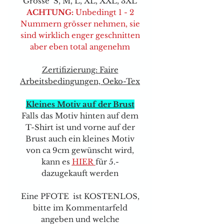
Grösse S, M, L, XL, XXL, 3XL
ACHTUNG:
Unbedingt 1 - 2
Nummern grösser nehmen, sie
sind wirklich enger geschnitten
aber eben total angenehm
Zertifizierung: Faire
Arbeitsbedingungen, Oeko-Tex
Kleines Motiv auf der Brust
Falls das Motiv hinten auf dem
T-Shirt ist und vorne auf der
Brust auch ein kleines Motiv
von ca 9cm gewünscht wird,
kann e
s
HIER
für 5.-
dazugekauft werden
Eine PFOTE ist KOSTENLOS,
bitte im Kommentarfeld
angeben und welche