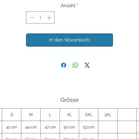
Anzahl
*
In den Warenkorb
Grösse
S
M
L
XL
XXL
3XL
41 cm
44 cm
47 cm
50 cm
53 cm