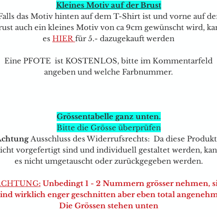
Kleines Motiv auf der Brust
Falls das Motiv hinten auf dem T-Shirt ist und vorne auf de
rust auch ein kleines Motiv von ca 9cm gewünscht wird, ka
e
s
HIER
für 5.- dazugekauft werden
Eine PFOTE ist KOSTENLOS, bitte im Kommentarfeld
angeben und welche Farbnummer.
Grössentabelle ganz unten.
Bitte die Grösse überprüfen
Achtung
Ausschluss des Widerrufsrechts: Da diese Produk
icht vorgefertigt sind und individuell gestaltet werden, ka
es nicht umgetauscht oder zurückgegeben werden.
ACHTUNG
:
Unbedingt 1 - 2 Nummern grösser nehmen, s
sind wirklich enger geschnitten aber eben total angenehm
Die Grössen stehen unten