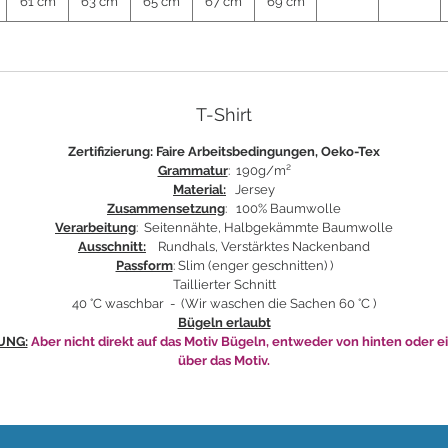
61 cm
63 cm
65 cm
67 cm
69 cm
T-Shirt
Zertifizierung: Faire Arbeitsbedingungen, Oeko-Tex
Grammatur
: 190g/m²
Material:
Jersey
Zusammensetzung
: 100% Baumwolle
Verarbeitung
: Seitennähte, Halbgekämmte Baumwolle
Ausschnitt:
Rundhals, Verstärktes Nackenband
Passform
: Slim (enger geschnitten) )
Taillierter Schnitt
40 °C waschbar - (Wir waschen die Sachen 60 °C )
Bügeln erlaubt
UNG:
Aber nicht direkt auf das Motiv Bügeln, entweder von hinten oder e
über das Motiv.