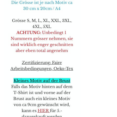
Die Grösse ist je nach Motiv ca
30 cm x 20cm / A4
Grösse S, M, L, XL, XXL, 3XL,
4XL, 5XL
ACHTUNG:
Unbedingt 1
Nummern grösser nehmen, sie
sind wirklich enger geschnitten
aber eben total angenehm
Zertifizierung: Faire
Arbeitsbedingungen, Oeko-Tex
Kleines Motiv auf der Brust
Falls das Motiv hinten auf dem
T-Shirt ist und vorne auf der
Brust auch ein kleines Motiv
von ca 9cm gewünscht wird,
kann e
s
HIER
für 5.-
dazugekauft werden