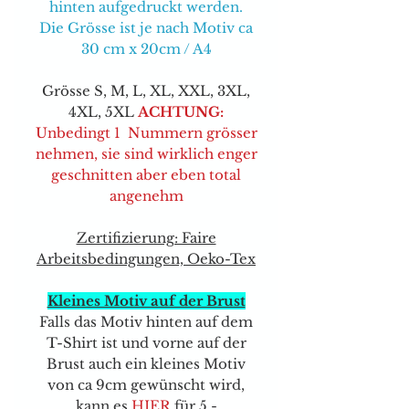
hinten aufgedruckt werden.
Die Grösse ist je nach Motiv ca
30 cm x 20cm / A4
Grösse S, M, L, XL, XXL, 3XL,
4XL, 5XL
ACHTUNG:
Unbedingt 1 Nummern grösser
nehmen, sie sind wirklich enger
geschnitten aber eben total
angenehm
Zertifizierung: Faire
Arbeitsbedingungen, Oeko-Tex
Kleines Motiv auf der Brust
Falls das Motiv hinten auf dem
T-Shirt ist und vorne auf der
Brust auch ein kleines Motiv
von ca 9cm gewünscht wird,
kann e
s
HIER
für 5.-