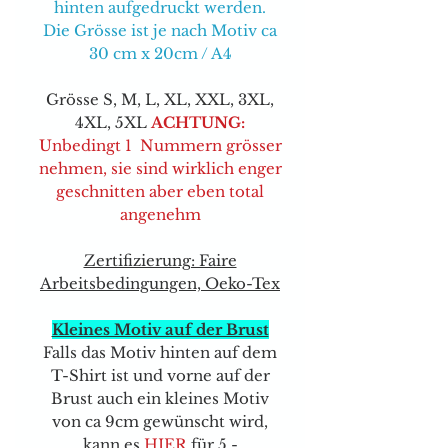
hinten aufgedruckt werden.
Die Grösse ist je nach Motiv ca
30 cm x 20cm / A4
Grösse S, M, L, XL, XXL, 3XL,
4XL, 5XL
ACHTUNG:
Unbedingt 1 Nummern grösser
nehmen, sie sind wirklich enger
geschnitten aber eben total
angenehm
Zertifizierung: Faire
Arbeitsbedingungen, Oeko-Tex
Kleines Motiv auf der Brust
Falls das Motiv hinten auf dem
T-Shirt ist und vorne auf der
Brust auch ein kleines Motiv
von ca 9cm gewünscht wird,
kann e
s
HIER
für 5.-