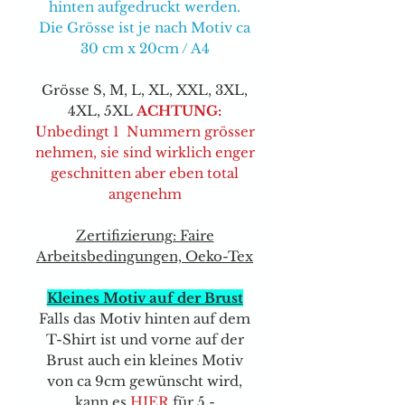
hinten aufgedruckt werden.
Die Grösse ist je nach Motiv ca
30 cm x 20cm / A4
Grösse S, M, L, XL, XXL, 3XL,
4XL, 5XL
ACHTUNG:
Unbedingt 1 Nummern grösser
nehmen, sie sind wirklich enger
geschnitten aber eben total
angenehm
Zertifizierung: Faire
Arbeitsbedingungen, Oeko-Tex
Kleines Motiv auf der Brust
Falls das Motiv hinten auf dem
T-Shirt ist und vorne auf der
Brust auch ein kleines Motiv
von ca 9cm gewünscht wird,
kann e
s
HIER
für 5.-