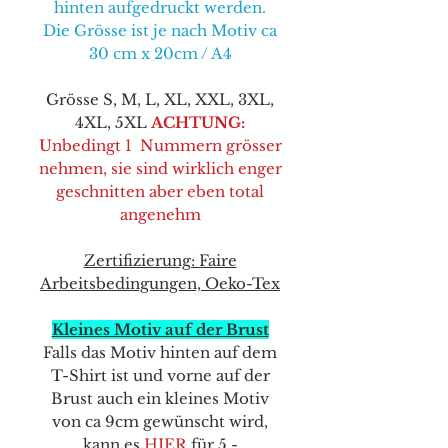
hinten aufgedruckt werden.
Die Grösse ist je nach Motiv ca
30 cm x 20cm / A4
Grösse S, M, L, XL, XXL, 3XL,
4XL, 5XL
ACHTUNG:
Unbedingt 1 Nummern grösser
nehmen, sie sind wirklich enger
geschnitten aber eben total
angenehm
Zertifizierung: Faire
Arbeitsbedingungen, Oeko-Tex
Kleines Motiv auf der Brust
Falls das Motiv hinten auf dem
T-Shirt ist und vorne auf der
Brust auch ein kleines Motiv
von ca 9cm gewünscht wird,
kann e
s
HIER
für 5.-