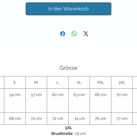
In den Warenkorb
Grösse
S
M
L
XL
XXL
3XL
54 cm
57 cm
60 cm
63 cm
66 cm
70 cm
r
68 cm
70 cm
72 cm
74 cm
76 cm
77 cm
5XL
Brustbreite
79 cm