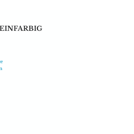
 & EINFARBIG
ge
n