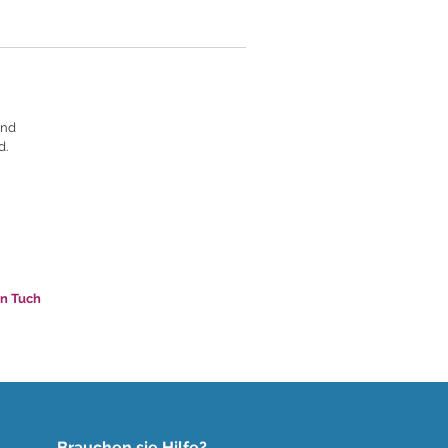
and
d.
in Tuch
Brauchen sie Hilfe?