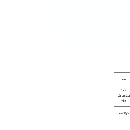
EU
1/2
Brustb
eite
Länge