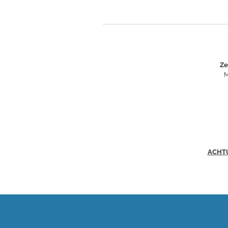
Ze
M
ACHT