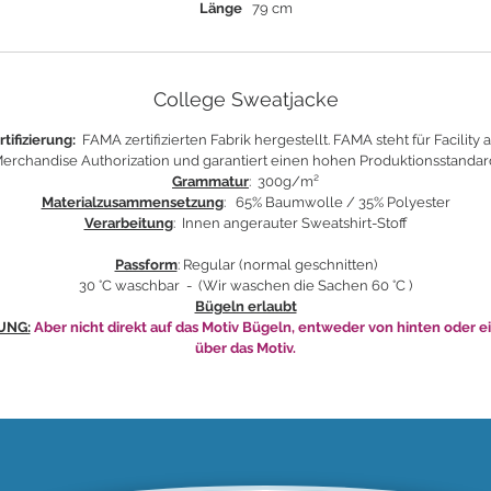
Länge
79 cm
College Sweatjacke
rtifizierung:
FAMA zertifizierten Fabrik hergestellt. FAMA steht für Facility 
erchandise Authorization und garantiert einen hohen Produktionsstandar
Grammatur
: 300
g/m²
Materialzusammensetzung
: 65% Baumwolle / 35% Polyester
Verarbeitung
: Innen angerauter Sweatshirt-Stoff
Passform
: Regular (normal geschnitten)
30 °C waschbar - (Wir waschen die Sachen 60 °C )
Bügeln erlaubt
UNG:
Aber nicht direkt auf das Motiv Bügeln, entweder von hinten oder e
über das Motiv.