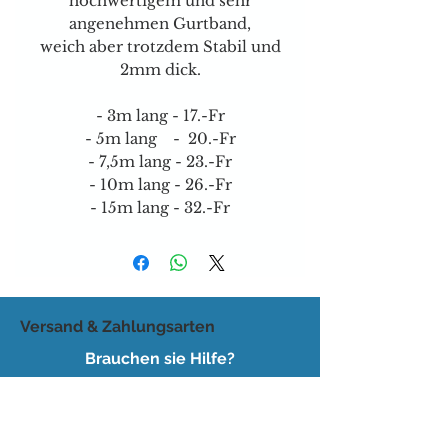
hochwertigem und sehr
angenehmen Gurtband,
weich aber trotzdem Stabil und
2mm dick.
- 3m lang - 17.-Fr
- 5m lang - 20.-Fr
- 7,5m lang - 23.-Fr
- 10m lang - 26.-Fr
- 15m lang - 32.-Fr
Versand & Zahlungsarten
Brauchen sie Hilfe?
Tel:
077 4023403
E-mail:
dog-is-king@gmx.ch