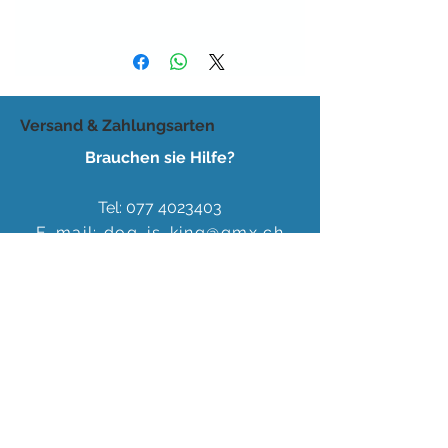
Versand & Zahlungsarten
Brauchen sie Hilfe?
Tel:
077 4023403
E-mail:
dog-is-king@gmx.ch
Florence Köhli
Grafenscheuren 2
3400 Burgdorf
Schweiz