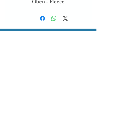
Oben - Fleece
Versand & Zahlungsarten
Brauchen sie Hilfe?
Tel:
077 4023403
E-mail:
dog-is-king@gmx.ch
Florence Köhli
Grafenscheuren 2
3400 Burgdorf
Schweiz