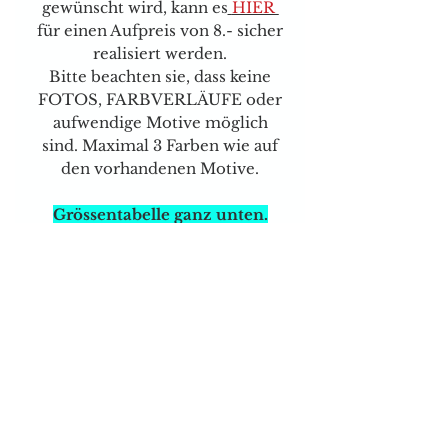
gewünscht wird, kann es
HIER
für einen Aufpreis von 8.- sicher
realisiert werden.
Bitte beachten sie, dass keine
FOTOS, FARBVERLÄUFE oder
aufwendige Motive möglich
sind. Maximal 3 Farben wie auf
den vorhandenen Motive.
Grössentabelle ganz unten.
Bitte die Grösse überprüfen
Achtung
Ausschluss des
Widerrufsrechts: Da diese
Produkte nicht vorgefertigt sind
und individuell gestaltet
werden, kann es nicht
umgetauscht oder
zurückgegeben werden.