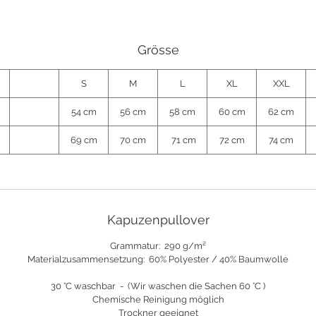
Grösse
S
M
L
XL
XXL
54 cm
56 cm
58 cm
60 cm
62 cm
69 cm
70 cm
71 cm
72 cm
74 cm
Kapuzenpullover
Grammatur:
290 g/m²
Materialzusammensetzung: 60% Polyester / 40% Baumwolle
30 °C waschbar - (Wir waschen die Sachen 60 °C )
Chemische Reinigung möglich
Trockner geeignet