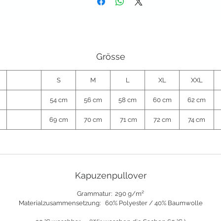
Grösse
S
M
L
XL
XXL
54 cm
56 cm
58 cm
60 cm
62 cm
69 cm
70 cm
71 cm
72 cm
74 cm
Kapuzenpullover
Grammatur:
290 g/m²
Materialzusammensetzung: 60% Polyester / 40% Baumwolle