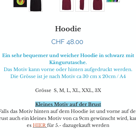
Hoodie
Preis
CHF 48.00
Ein sehr bequemer und weicher Hoodie in schwarz mit
Kängurutasche.
Das Motiv kann vorne oder hinten aufgedruckt werden.
Die Grösse ist je nach Motiv ca 30 cm x 20cm / A4
Grösse S, M, L, XL, XXL, 3X
Kleines Motiv auf der Brust
Falls das Motiv hinten auf dem Hoodie ist und vorne auf de
rust auch ein kleines Motiv von ca 9cm gewünscht wird, ka
e
s
HIER
für
5.- dazugekauft werden