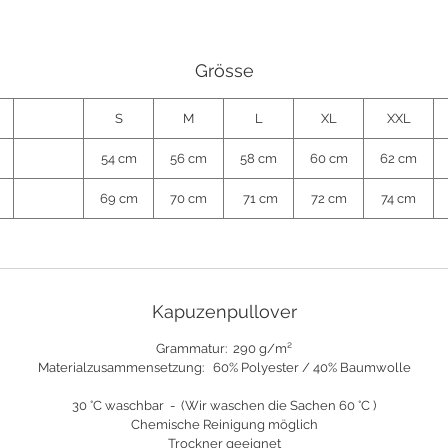
Grösse
S
M
L
XL
XXL
54 cm
56 cm
58 cm
60 cm
62 cm
69 cm
70 cm
71 cm
72 cm
74 cm
Kapuzenpullover
Grammatur:
290 g/m²
Materialzusammensetzung: 60% Polyester / 40% Baumwolle
30 °C waschbar - (Wir waschen die Sachen 60 °C )
Chemische Reinigung möglich
Trockner geeignet