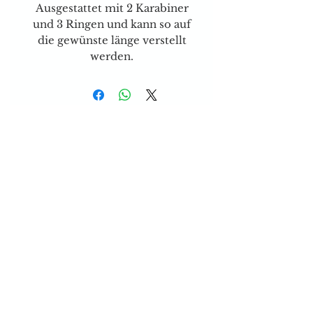
Ausgestattet mit 2 Karabiner
und 3 Ringen und kann so auf
die gewünste länge verstellt
werden.
Versand & Zahlungsarten
Brauchen sie Hilfe?
Tel:
077 4023403
E-mail:
dog-is-king@gmx.ch
Florence Köhli
Grafenscheuren 2
3400 Burgdorf