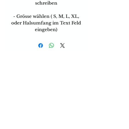
schreiben
- Grösse wählen ( S, M, L, XL,
oder Halsumfang im Text Feld
eingeben)
Versand & Zahlungsarten
Brauchen sie Hilfe?
Tel:
077 4023403
E-mail:
dog-is-king@gmx.ch
Florence Köhli
Grafenscheuren 2