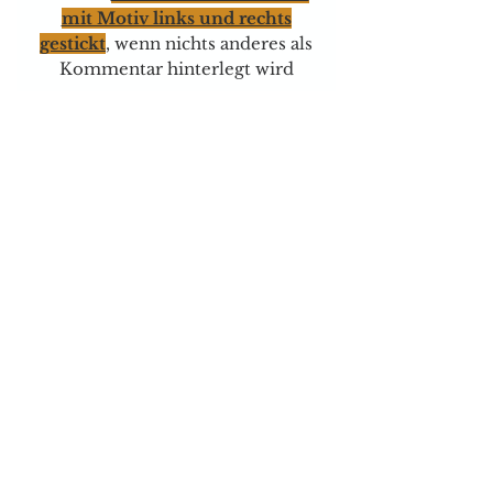
mit Motiv links und rechts
gestickt
, wenn nichts anderes als
Kommentar hinterlegt wird
Für Spezielle Wünsche können
Sie mich jederzeit telefonisch
oder per Mail kontaktieren.
Versand & Zahlungsarten
Brauchen sie Hilfe?
Tel:
077 4023403
E-mail:
dog-is-king@gmx.ch