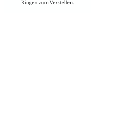
Ringen zum Verstellen.
Für Spezielle Wünsche können
Sie mich jederzeit telefonisch
oder per Mail kontaktieren.
Versand & Zahlungsarten
Brauchen sie Hilfe?
Tel:
077 4023403
E-mail:
dog-is-king@gmx.ch
Florence Köhli
Grafenscheuren 2