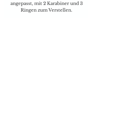
angepasst, mit 2 Karabiner und 3
Ringen zum Verstellen.
Für Spezielle Wünsche können
Sie mich jederzeit telefonisch
oder per Mail kontaktieren.
Versand & Zahlungsarten
Brauchen sie Hilfe?
Tel:
077 4023403
E-mail:
dog-is-king@gmx.ch
Florence Köhli