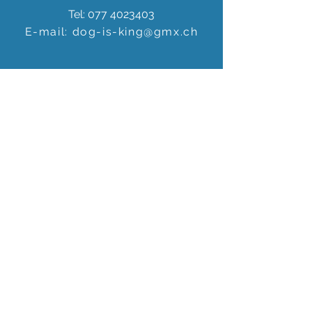
Tel:
077 4023403
E-mail:
dog-is-king@gmx.ch
Florence Köhli
Grafenscheuren 2
3400 Burgdorf
Schweiz