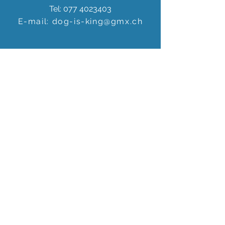
Tel:
077 4023403
E-mail:
dog-is-king@gmx.ch
Florence Köhli
Grafenscheuren 2
3400 Burgdorf
Schweiz