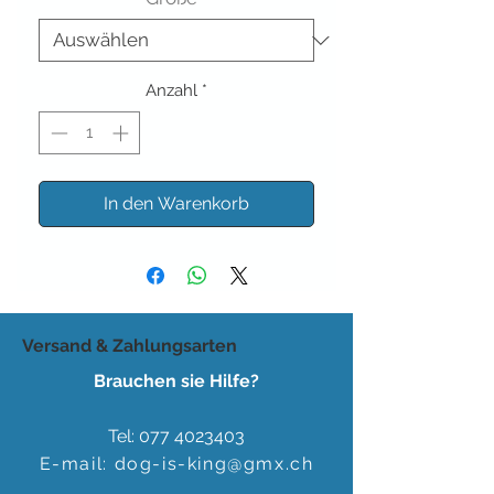
Anzahl
*
In den Warenkorb
Versand & Zahlungsarten
Brauchen sie Hilfe?
Tel:
077 4023403
E-mail:
dog-is-king@gmx.ch