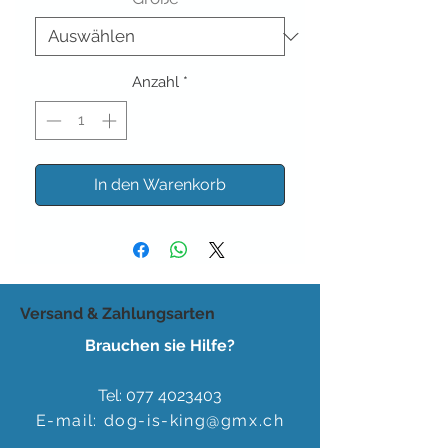
Anzahl
*
In den Warenkorb
Versand & Zahlungsarten
Brauchen sie Hilfe?
Tel:
077 4023403
E-mail:
dog-is-king@gmx.ch