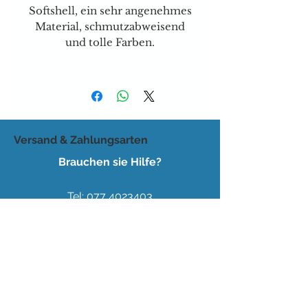
Softshell
, ein sehr angenehmes
Material, schmutzabweisend
und tolle Farben.
Versand & Zahlungsarten
Brauchen sie Hilfe?
Tel:
077 4023403
E-mail:
dog-is-king@gmx.ch
Florence Köhli
Grafenscheuren 2
3400 Burgdorf