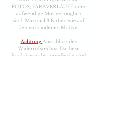
FOTOS, FARBVERLÄUFE oder
aufwendige Motive möglich
sind. Maximal 3 Farben wie auf
den vorhandenen Motive.
Achtung
Ausschluss des
Widerrufsrechts: Da diese
Produkte nicht vorgefertigt sind
und individuell gestaltet
werden, kann es nicht
umgetauscht oder
zurückgegeben werden.
Versand & Zahlungsarten