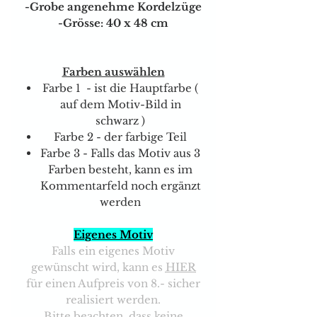
-Grobe angenehme Kordelzüge
-Grösse: 40 x 48 cm
Farben auswählen
Farbe 1 - ist die Hauptfarbe (
auf dem Motiv-Bild in
schwarz )
Farbe 2 - der farbige Teil
Farbe 3 - Falls das Motiv aus 3
Farben besteht, kann es im
Kommentarfeld noch ergänzt
werden
Eigenes Motiv
Falls ein eigenes Motiv
gewünscht wird, kann es
HIER
für einen Aufpreis von 8.- sicher
realisiert werden.
Bitte beachten, dass keine