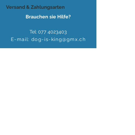
Versand & Zahlungsarten
Brauchen sie Hilfe?
Tel:
077 4023403
E-mail:
dog-is-king@gmx.ch
Florence Köhli
Grafenscheuren 2
3400 Burgdorf
Schweiz