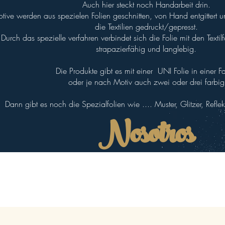
Auch hier steckt noch Handarbeit drin.
tive werden aus spezielen Folien geschnitten, von Hand entgittert un
die Textilien gedruckt/gepresst.
Durch das spezielle verfahren verbindet sich die Folie mit den Textilf
strapazierfähig und langlebig.
Die Produkte gibt es mit einer UNI Folie in einer F
oder je nach Motiv auch zwei oder drei farbig
Dann gibt es noch die Spezialfolien wie .... Muster, Glitzer, Refle
Nosotros