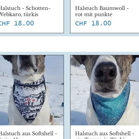
Halstuch - Schotten-
Halstuch Baumwoll -
Schnellansicht
Schnellansicht
Webkaro, türkis
rot mit punkte
Preis
Preis
CHF 18.00
CHF 18.00
Halstuch aus Softshell -
Halstuch aus Softshell -
Schnellansicht
Schnellansicht