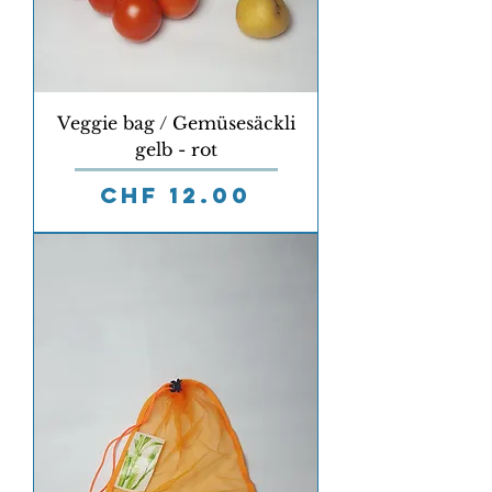
Veggie bag / Gemüsesäckli
gelb - rot
Preis
CHF 12.00