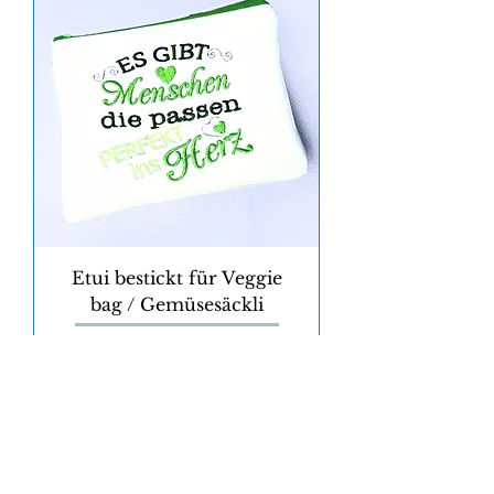
Etui bestickt für Veggie
bag / Gemüsesäckli
Preis
CHF 13.00