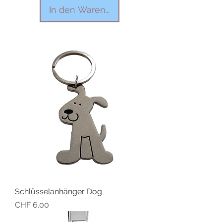
In den Warenkorb
Schlüsselanhänger Dog
Preis
CHF 6.00