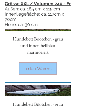
Grösse XXL / Volumen 240.- Fr
Außen: ca. 185 cm x 115 cm
Innenliegefläche: ca. 117cm x
70cm
Höhe: ca. 30 cm
Hundebett Böötchen - grau
und innen hellblau
marmoriert
In den Warenkorb
Hundebett Böötchen - grau