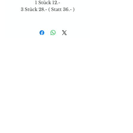
1 Stück 12.-
3 Stück 28.- ( Statt 36.- )
Versand & Zahlungsarten
Brauchen sie Hilfe?
Tel:
077 4023403
E-mail:
dog-is-king@gmx.ch
Florence Köhli
Grafenscheuren 2
3400 Burgdorf
Schweiz