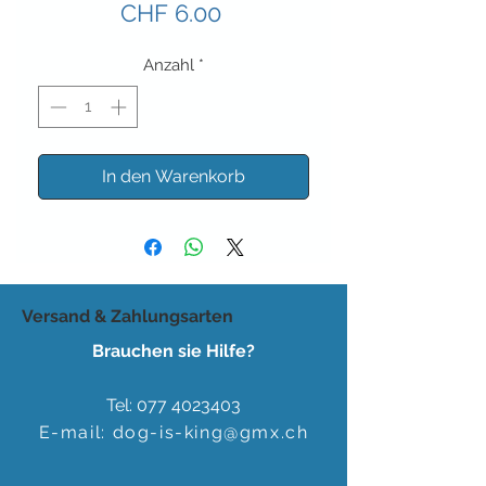
Preis
CHF 6.00
Anzahl
*
In den Warenkorb
Versand & Zahlungsarten
Brauchen sie Hilfe?
Tel:
077 4023403
E-mail:
dog-is-king@gmx.ch