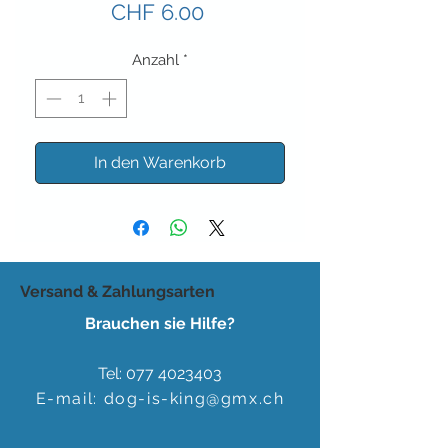
Preis
CHF 6.00
Anzahl
*
In den Warenkorb
Versand & Zahlungsarten
Brauchen sie Hilfe?
Tel:
077 4023403
E-mail:
dog-is-king@gmx.ch