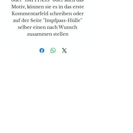
Motiv, können sie es in das erste
Kommentarfeld schreiben oder
auf der Seite "Impfpass-Hülle"
selber einen nach Wunsch
zusammen stellen
Versand & Zahlungsarten
Brauchen sie Hilfe?
Tel:
077 4023403
E-mail:
dog-is-king@gmx.ch
Florence Köhli
Grafenscheuren 2