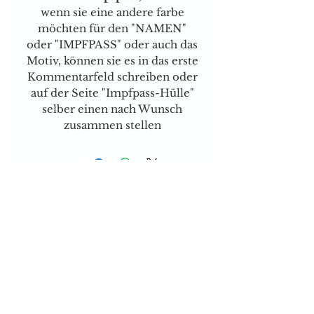
wenn sie eine andere farbe
möchten für den "NAMEN"
oder "IMPFPASS" oder auch das
Motiv, können sie es in das erste
Kommentarfeld schreiben oder
auf der Seite "Impfpass-Hülle"
selber einen nach Wunsch
zusammen stellen
Versand & Zahlungsarten
Brauchen sie Hilfe?
Tel:
077 4023403
E-mail:
dog-is-king@gmx.ch