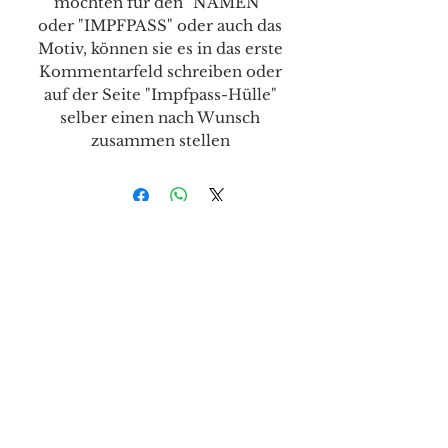
möchten für den "NAMEN"
oder "IMPFPASS" oder auch das
Motiv, können sie es in das erste
Kommentarfeld schreiben oder
auf der Seite "Impfpass-Hülle"
selber einen nach Wunsch
zusammen stellen
Versand & Zahlungsarten
Brauchen sie Hilfe?
Tel:
077 4023403
E-mail:
dog-is-king@gmx.ch
Florence Köhli