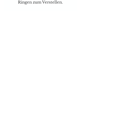
Ringen zum Verstellen.
Für Spezielle Wünsche können
Sie mich jederzeit telefonisch
oder per Mail kontaktieren.
Versand & Zahlungsarten
Brauchen sie Hilfe?
Tel:
077 4023403
E-mail:
dog-is-king@gmx.ch
Florence Köhli
Grafenscheuren 2