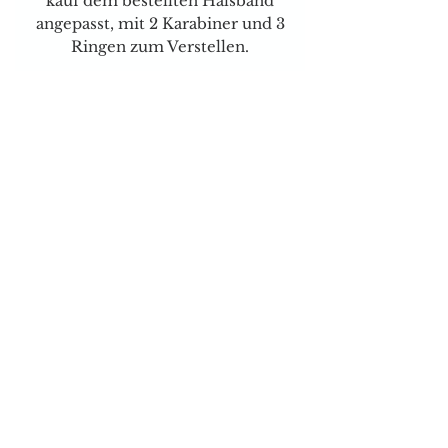
kauf dem bestellten Halsband
angepasst, mit 2 Karabiner und 3
Ringen zum Verstellen.
Für Spezielle Wünsche können
Sie mich jederzeit telefonisch
oder per Mail kontaktieren.
Versand & Zahlungsarten
Brauchen sie Hilfe?
Tel:
077 4023403
E-mail:
dog-is-king@gmx.ch
Florence Köhli