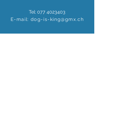
Tel:
077 4023403
E-mail:
dog-is-king@gmx.ch
Florence Köhli
Grafenscheuren 2
3400 Burgdorf
Schweiz