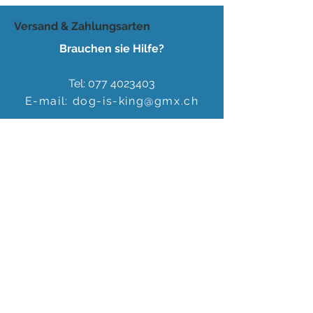
Versand & Zahlungsarten
Brauchen sie Hilfe?
Tel:
077 4023403
E-mail:
dog-is-king@gmx.ch
Florence Köhli
Grafenscheuren 2
3400 Burgdorf
Schweiz